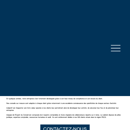
des prestations sur-mesure à forte
valeur ajoutée
L’expertise au service de votre entreprise
L’Expert du Conseil a été fondé en 2006 par Eric MATTIO, expert-comptable et commissaire aux comptes. Le cabinet comprenait 38 clients et une
collaboratrice.
En quelques années, notre entreprise s’est fortement développée grâce à son haut niveau de compétence et son écoute du client.
Nos conseils sur mesure sont adaptés à chaque client grâce notamment à une excellente connaissance des spécificités de chaque secteur d’activité.
L’objectif est d’apporter une forte valeur ajoutée à nos clients leur permettant ainsi de développer leur activité, de sécuriser leur flux et de pérenniser leur
entreprise.
L’équipe de l’Expert du Conseil est composée de 2 experts comptables et d’une vingtaine de collaborateurs répartis sur 2 sites. Le cabinet dispose de pôles
juridique, expertise comptable, ressources humaines et audit. Ils sont entièrement dédiés à nos 500 clients situés dans la région PACA.
CONTACTEZ-NOUS