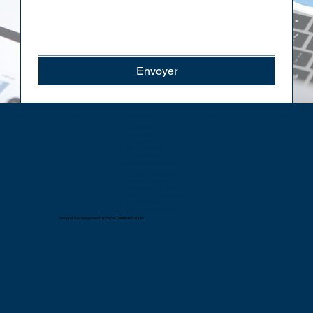
Envoyer
Actualité
Le Cabinet
Les Services
Contact
Accueil
LE LAVANDOU
ZA du Batailler,
2 rue Saint-Pons
83980 LE LAVANDOU
Tel : 04 94 71 11 48
Mail :
infos@lexpertduconseil.fr
LE CANNET DES MAURES
Immeuble Le Causserène
133 avenue du 8 mai 1945
83340 LE CANNET DES MAURES
Tel : 04 94 71 11 48
Mail :
infos@lexpertduconseil.fr
Design & Développement :
NONO COMMUNICATION