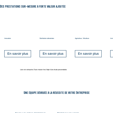
Des prestations sur-mesure à forte valeur ajoutée
Innovation
Distribution alimentaire
Agriculture, Viticulture
Immo
En savoir plus
En savoir plus
En savoir plus
Liste non exhaustive.Toute mission fera l’objet d’une étude personnalisée.
Une équipe dévouée à la réussite de votre Entreprise