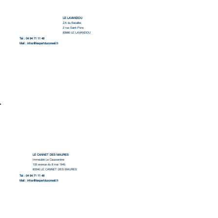
LE LAVANDOU
ZA du Batailler,
2 rue Saint-Pons
83980 LE LAVANDOU
Tel : 04 94 71 11 48
Mail :
infos@lexpertduconseil.fr
LE CANNET DES MAURES
Immeuble Le Causserène
133 avenue du 8 mai 1945
83340 LE CANNET DES MAURES
Tel : 04 94 71 11 48
Mail :
infos@lexpertduconseil.fr