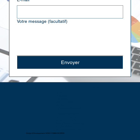
Votre message (facultatif)
Envoyer
Actualité
Le Cabinet
Les Services
Contact
Accueil
LE LAVANDOU
ZA du Batailler,
2 rue Saint-Pons
83980 LE LAVANDOU
Tel : 04 94 71 11 48
Mail :
infos@lexpertduconseil.fr
LE CANNET DES MAURES
Immeuble Le Causserène
133 avenue du 8 mai 1945
83340 LE CANNET DES MAURES
Tel : 04 94 71 11 48
Mail :
infos@lexpertduconseil.fr
Design & Développement :
NONO COMMUNICATION